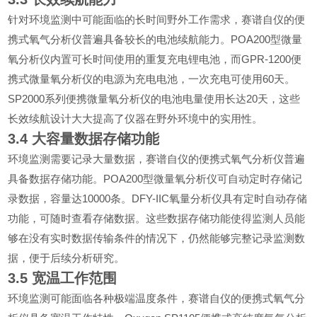
针对环境监测中可能面临的长时间野外工作需求，赛谱自仪的便
POA200
携式氧气分析仪普遍具备较长的电池续航能力。
型微量
GPR-1200
氧分析仪内置可长时间使用的重复充电锂电池，而
便
60
携式微量氧分析仪的电源为充电电池，一次充电可使用
天。
SP2000
20
系列便携微量氧分析仪的电池电量使用长达
天，这些
长效续航设计大大提高了仪器在野外环境中的实用性。
3.4
大容量数据存储功能
环境监测需要记录大量数据，赛谱自仪的便携式氧气分析仪普遍
POA200
具备数据存储功能。
型微量氧分析仪可自动定时存储记
10000
DFY-IIC
录数据，容量达
条。
氧量分析仪具有定时自动存储
功能，可随时查看存储数据。这些数据存储功能使得监测人员能
够在没有实时数据传输条件的情况下，仍然能够完整记录监测数
据，便于后续分析研究。
3.5
宽温工作范围
环境监测可能面临各种极端温度条件，赛谱自仪的便携式氧气分