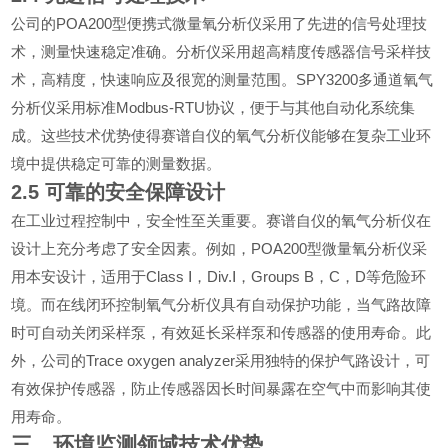
POA200
公司的
型便携式微量氧分析仪采用了先进的信号处理技
术，测量快速稳定准确。分析仪采用超高精度传感器信号采样技
SPY3200
术，高精度，快速响应及很宽的测量范围。
多通道氧气
Modbus-RTU
分析仪采用标准
协议，便于与其他自动化系统集
成。这些技术优势使得赛谱自仪的氧气分析仪能够在复杂工业环
境中提供稳定可靠的测量数据。
2.5
可靠的安全保障设计
在工业过程控制中，安全性至关重要。赛谱自仪的氧气分析仪在
POA200
设计上充分考虑了安全因素。例如，
型微量氧分析仪采
Class Ⅰ
Div.Ⅰ
Groups B
C
D
用本安设计，适用于
，
，
，
，
等危险环
境。而在线闭环控制氧气分析仪具有自动保护功能，当气路故障
时可自动关闭采样泵，有效延长采样泵和传感器的使用寿命。此
Trace oxygen analyzer
外，公司的
采用独特的保护气路设计，可
有效保护传感器，防止传感器因长时间暴露在空气中而影响其使
用寿命。
三、环境监测领域技术优势