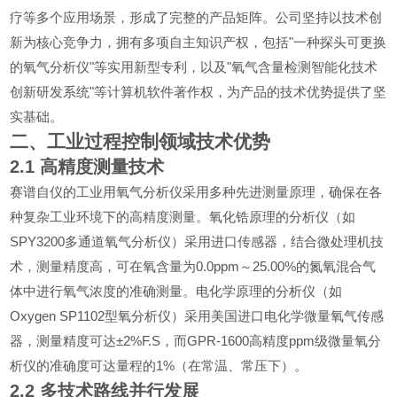
疗等多个应用场景，形成了完整的产品矩阵。公司坚持以技术创
"
新为核心竞争力，拥有多项自主知识产权，包括
一种探头可更换
"
"
的氧气分析仪
等实用新型专利，以及
氧气含量检测智能化技术
"
创新研发系统
等计算机软件著作权，为产品的技术优势提供了坚
实基础。
二、工业过程控制领域技术优势
2.1
高精度测量技术
赛谱自仪的工业用氧气分析仪采用多种先进测量原理，确保在各
种复杂工业环境下的高精度测量。氧化锆原理的分析仪（如
SPY3200
多通道氧气分析仪）采用进口传感器，结合微处理机技
0.0ppm
25.00%
术，测量精度高，可在氧含量为
～
的氮氧混合气
体中进行氧气浓度的准确测量。电化学原理的分析仪（如
Oxygen SP1102
型氧分析仪）采用美国进口电化学微量氧气传感
±2%F.S
GPR-1600
ppm
器，测量精度可达
，而
高精度
级微量氧分
1%
析仪的准确度可达量程的
（在常温、常压下）。
2.2
多技术路线并行发展