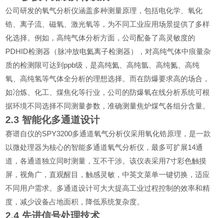
公司研发的氧气分析仪涵盖多种测量原理，包括电化学、氧化
锆、离子流、磁氧、激光氧等，为不同工业应用场景提供了多样
化选择。例如，高纯气体分析方面，公司配备了高灵敏度的
PDHID
检测器（脉冲放电氦离子检测器），对高纯气体中痕量杂
ppb
质的检测限可达到
级，是高纯氦、高纯氩、高纯氮、高纯
氧、高纯氢等气体全分析的理想选择。而在防爆要求高的场合，
如冶炼、化工、煤焦化等行业，公司的防爆氧在线分析系统可根
据环境不同选择不同测量参数，准确测量焦炉煤气各组分含量。
2.3
智能化多通道设计
SPY3200
赛谱自仪的
多通道氧气分析仪采用氧化锆原理，是一款
14
以微处理器为核心的智能多通道氧气分析仪，最多可扩展
通
7
道，各通道独立同时测量，互不干涉。该仪表采用
寸彩色触摸
屏，视角广，直观醒目，触感灵敏，中英文菜单一键切换，适应
不同用户需求。多通道设计可大大提高工业过程控制的效率和精
度，减少设备占地面积，降低系统复杂度。
2.4
先进信号处理技术