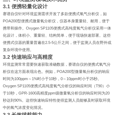
3.1
便携轻量化设计
赛谱自仪针对环境监测需求开发了多款便携式氧气分析仪，如
POA200
型便携式微量氧分析仪，仪器本身重量轻、耐用，便于
Oxygen SP1105
携带和操作。
便携式高纯度氧气分析仪采用一体
化设计，体积小、重量轻、结构简单，便于现场快速部署。这些
2.5-5
便携式仪器的重量普遍在
公斤之间，便于监测人员在野外或
复杂环境中使用。
3.2
快速响应与高精度
环境监测常常需要快速获取准确数据，赛谱自仪的便携式氧气分
POA200
析仪在这方面表现出色。例如，
型微量氧分析仪的响应
100ppm
1%
10
0
10ppm
25
时间为
～
时小于
秒，
～
时小于
秒。
Oxygen SP1105
T90
便携式高纯度氧气分析仪的响应时间（
）小
10
GPR-1600
ppm
20
于
秒，
高精度
级微量氧分析仪的响应时间为
90%
秒达到
。这些快速响应特性使得监测人员能够及时获取环境
中的氧气浓度变化情况。
3.3
长效续航能力