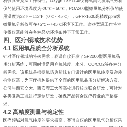
Oxygen SP1105
析仪具备宽温工作特性。
便携式高纯度氧气分析
-20℃
50℃
POA200
仪的使用环境温度为
～
，
型微量氧分析仪的使
32℉
113℉
0℃
45℃
GPR-1600
ppm
用温度为
～
（
～
），
高精度
级
+5℃
+45℃
微量氧分析仪可在
～
环境下工作。这些宽温工作特性
使得仪器能够在各种恶劣环境条件下正常工作。
四、医疗领域技术优势
4.1
医用氧品质全分析系统
SP2000
针对医疗领域的特殊需求，赛谱自仪开发了
型医用氧品
CO/CO2
质分析系统，可同时满足用户氧纯度、水分、
等多种分
析需求。该系统是根据氧药典新规专门设计的医用氧纯度及杂质
检测仪器，为医疗机构提供了全面的医用氧品质分析解决方案。
公司与西安交大、西安理工大等高校进行校企联合研发，可针对
各类复杂工况进行定制研发，确保产品符合医疗行业的严格要
求。
4.2
高精度测量与稳定性
医疗领域对氧气纯度的要求极高，赛谱自仪的医用氧气分析仪采