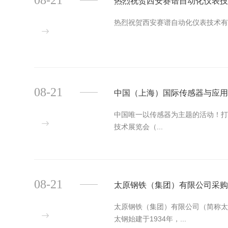
08-21
热烈祝贺西安赛谱自动化仪表
热烈祝贺西安赛谱自动化仪表技术有限
08-21
中国（上海）国际传感器与应用技
中国唯一以传感器为主题的活动！打
技术展览会（...
08-21
太原钢铁（集团）有限公司采购我
太原钢铁（集团）有限公司（简称太
太钢始建于1934年，...