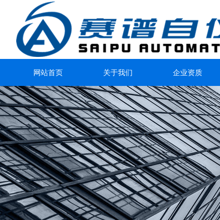
网站首页
关于我们
企业资质