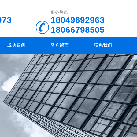
服务热线
973
18049692963
18066798505
18049693720
成功案例
客户留言
联系我们