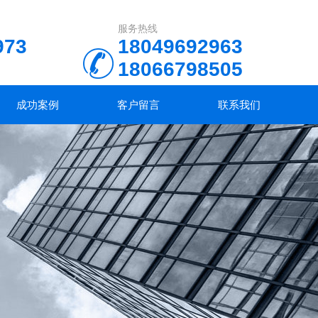
服务热线
973
18049692963
18066798505
18049693720
成功案例
客户留言
联系我们