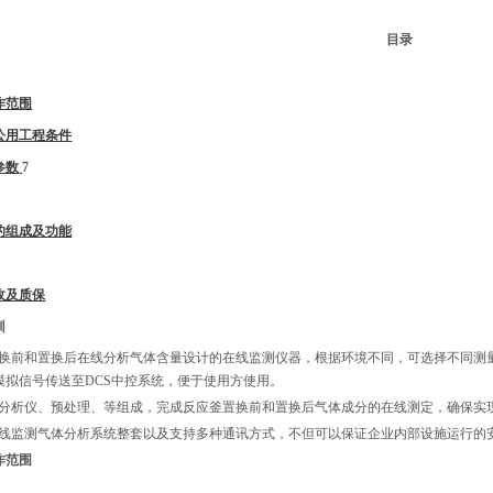
目录
作范围
公用工程条件
参数
7
的组成及功能
收及质保
训
换前和置换后在线分析
气体含量设计的在线监测仪器，根据环境不同，可选择不同测
模拟信号传送至DCS中控系统，便于使用方使用。
分析仪、预处理、等组成，完成反应釜置换前和置换后气体成分的在线测定，确保实
线监测气体分析系统整套以及支持多种通讯方式，不但可以保证企业内部设施运行的
作范围