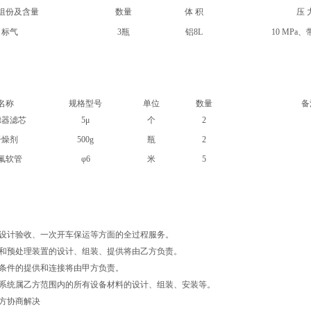
组份及含量
数量
体 积
压 
标气
3瓶
铝8L
10 MPa
名称
规格型号
单位
数量
备
滤器滤芯
5μ
个
2
干燥剂
500g
瓶
2
氟软管
φ6
米
5
设计验收、一次开车保运等方面的全过程服务。
和预处理装置的设计、组装、提供将由乙方负责。
条件的提供和连接将由甲方负责。
系统属乙方范围内的所有设备材料的设计、组装、安装等。
方协商解决