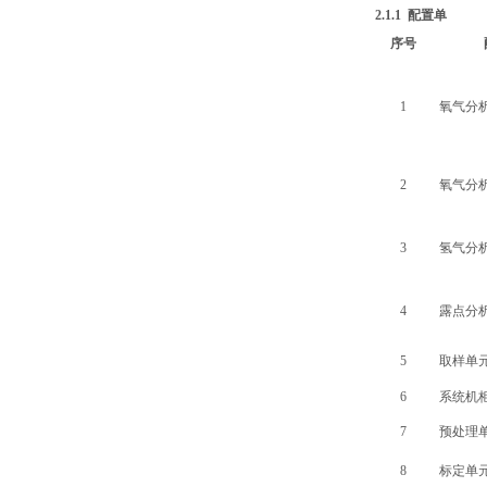
2.1.1 配置单
序号
1
氧气分
2
氧气分
3
氢气分
4
露点分
5
取样单
6
系统机
7
预处理
8
标定单