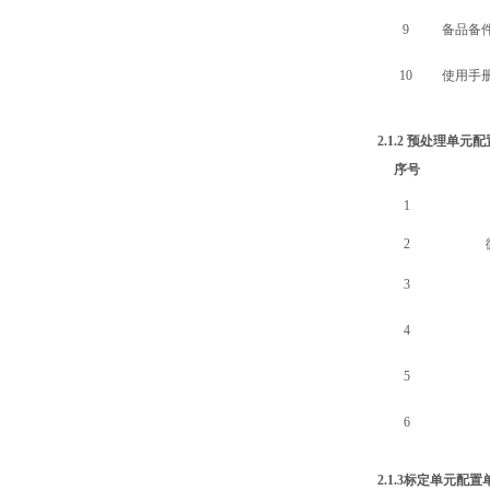
9
备品备
10
使用手
2.1.2 预处理单元
序号
1
2
3
4
5
6
2.1.3标定单元配置