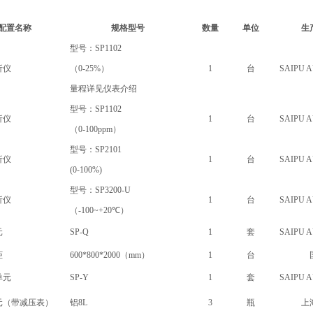
配置名称
规格型号
数量
单位
生
型号：SP1102
析仪
（0-25%）
1
台
SAIPU 
量程详见仪表介绍
型号：SP1102
析仪
1
台
SAIPU 
（0-100ppm）
型号：SP2101
析仪
1
台
SAIPU 
(0-100%)
型号：SP3200-U
析仪
1
台
SAIPU 
（-100
~
+20℃）
元
SP-Q
1
套
SAIPU 
柜
600*800*2000（mm）
1
台
单元
SP-Y
1
套
SAIPU 
元（带减压表）
铝8L
3
瓶
上