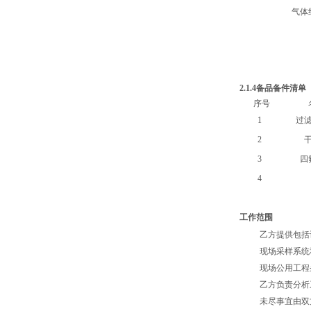
气体
2.1.4备品备件清单
序号
1
过
2
3
四
4
工作范围
乙方提供包括
现场采样系统
现场公用工程
乙方负责分析
未尽事宜由双